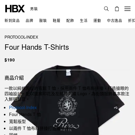
男裝
新到貨品
品牌
服裝
鞋履
配飾
生活
運動
中古逸品
折
PROTOCOL-INDEX
Four Hands T-Shirts
$190
商品介紹
一款以純棉製成的寬鬆 T 恤，採用兩件 T 恤布料拼接，打造搶眼的
四袖設計。配以圖案印花及左前袖刺繡 Logo，為街頭服飾基本款注
入鮮明新意。
Protocol-Index
Four Hands T 恤
寬鬆版型
以兩件 T 恤布料拼接打造層次感