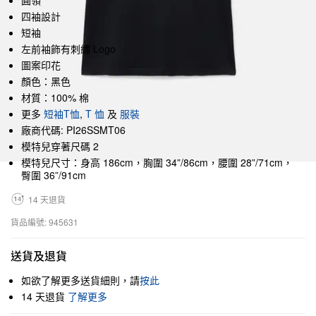
圓領
四袖設計
短袖
左前袖飾有刺繡 Logo
圖案印花
顏色：黑色
材質：100% 棉
更多
短袖T恤
,
T 恤
及
服裝
廠商代碼: PI26SSMT06
模特兒穿著尺碼 2
模特兒尺寸：身高 186cm，胸圍 34”/86cm，腰圍 28”/71cm，
臀圍 36”/91cm
14 天退貨
貨品編號: 945631
送貨及退貨
如欲了解更多送貨細則，請
按此
14 天退貨
了解更多