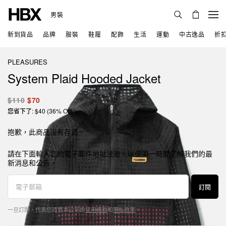
男裝
新到貨品
品牌
服裝
鞋履
配飾
生活
運動
中古逸品
折
PLEASURES
System Plaid Hooded Jacket
$110
$70
您省下了: $40 (36% Off)
抱歉，此商品沒有存貨。
請在下面輸入您的電子郵件地址注册，以便第一時間了解我們的最
新消息和公告。
訂閱
一旦訂閱，代表您同意本公司的
使用條款
和
隱私政策
。