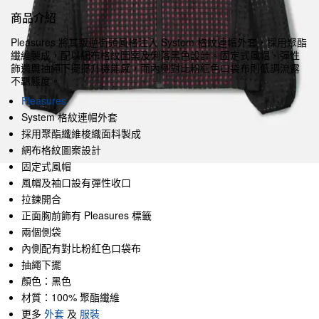
商品介紹
Pleasures 將其叛逆街頭風格注入 System 格紋連帽外套，採用聚酯
纖維製成，配以網布格紋圖案及俐落黑色設計。固定式風帽、彈性
飾邊與抽繩下擺提升機能感，而內側對比粉紅色口袋布則低調流露
不羈態度。
Pleasures
System 格紋連帽外套
採用聚酯纖維梭織面料製成
網布格紋圖案設計
固定式風帽
風帽及袖口設有彈性收口
拉鍊開合
正面胸前飾有 Pleasures 標籤
兩個側袋
內側配有對比粉紅色口袋布
抽繩下擺
顏色：黑色
材質：100% 聚酯纖維
更多
外套
及
服裝