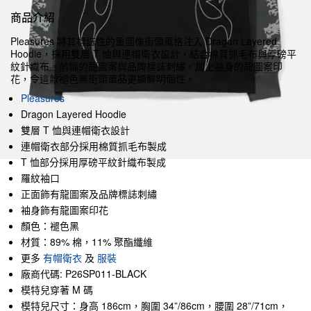
商品介紹
Pleasures 將其標誌性的重圖像街頭風格注入 Dragon Layered
Hoodie，採用雙層 T 恤與連帽衛衣設計，結合棉質抓毛布與厚磅平
紋針織布。前幅的龍圖案與品牌標誌刺繡，加上袖身的龍圖案印
花，令這款褪色黑街頭單品更顯鮮明個性。
Pleasures
Dragon Layered Hoodie
雙層 T 恤與連帽衛衣設計
連帽衛衣部分採用棉質抓毛布製成
T 恤部分採用厚磅平紋針織布製成
羅紋袖口
正面飾有龍圖案及品牌標誌刺繡
袖身飾有龍圖案印花
顏色：褪色黑
材質：89% 棉，11% 聚酯纖維
更多
有帽衛衣
及
服裝
廠商代碼: P26SP011-BLACK
模特兒穿著 M 碼
模特兒尺寸：身高 186cm，胸圍 34”/86cm，腰圍 28”/71cm，