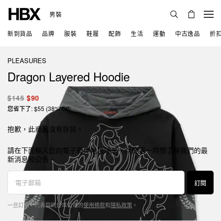
男裝
新到貨品
品牌
服裝
鞋履
配飾
生活
運動
中古逸品
折
PLEASURES
Dragon Layered Hoodie
$145
$90
您省下了: $55 (38% Off)
抱歉，此商品沒有存貨。
請在下面輸入您的電子郵件地址注册，以便第一時間了解我們的最
新消息和公告。
訂閱
一旦訂閱，代表您同意本公司的
使用條款
和
隱私政策
。