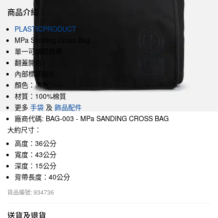
商品介紹
PLASTICPRODUCT
MPa Sanding Cross Bag
單一可調節肩帶
翻蓋開合
內部標誌貼片
顏色：黑色
材質：100%棉質
更多
手袋
及
飾品配件
廠商代碼: BAG-003 - MPa SANDING CROSS BAG
大約尺寸：
高度：36公分
寬度：43公分
深度：15公分
背帶長度：40公分
貨品編號: 934736
送貨及退貨