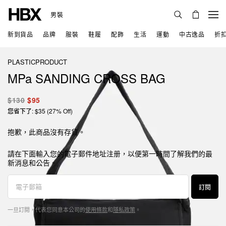
男裝
新到貨品
品牌
服裝
鞋履
配飾
生活
運動
中古逸品
折
PLASTICPRODUCT
MPa SANDING CROSS BAG
$130
$95
您省下了: $35 (27% Off)
抱歉，此商品沒有存貨。
請在下面輸入您的電子郵件地址注册，以便第一時間了解我們的最
新消息和公告。
訂閱
一旦訂閱，代表您同意本公司的
使用條款
和
隱私政策
。