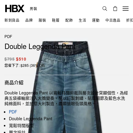
男裝
新到貨品
品牌
服裝
鞋履
配飾
生活
運動
中古逸品
折
PDF
Double Leggenda Pant
$795
$510
您省下了: $285 (36% Off)
商品介紹
Double Leggenda Pant 以寬鬆特闊剪裁與層次設計突顯個性，為經
典五袋褲輪廓注入大膽變奏。配以訂製刺繡、貼章細節及藍色水洗
純棉面料，並於意大利製造，盡顯搶眼街頭風格。
PDF
Double Leggenda Pant
寬鬆特闊版型
層次設計