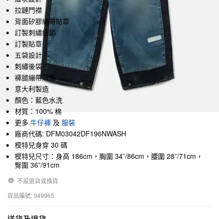
拉鏈門襟
背面矽膠繃帶貼章
訂製刺繡細節
訂製貼章
五袋設計
刺繡後袋
褲腿繃帶貼章
意大利製造
顏色：藍色水洗
材質：100% 棉
更多
牛仔褲
及
服裝
廠商代碼: DFM03042DF196NWASH
模特兒身穿 30 碼
模特兒尺寸：身高 186cm，胸圍 34”/86cm，腰圍 28”/71cm，
臀圍 36”/91cm
不設退貨或換貨
貨品編號: 949965
送貨及退貨