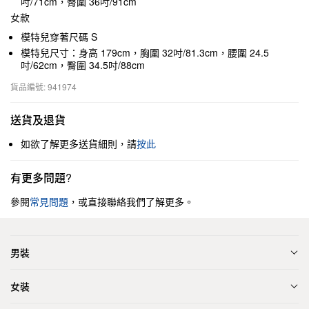
吋/71cm，臀圍 36吋/91cm
女款
模特兒穿著尺碼 S
模特兒尺寸：身高 179cm，胸圍 32吋/81.3cm，腰圍 24.5
吋/62cm，臀圍 34.5吋/88cm
貨品編號: 941974
送貨及退貨
如欲了解更多送貨細則，請
按此
有更多問題?
參閱
常見問題
，或直接聯絡我們了解更多。
男裝
女裝