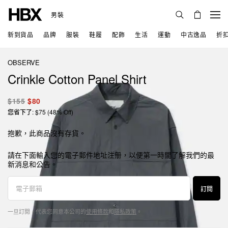
男裝
新到貨品
品牌
服裝
鞋履
配飾
生活
運動
中古逸品
折
OBSERVE
Crinkle Cotton Panel Shirt
$155
$80
您省下了: $75 (48% Off)
抱歉，此商品沒有存貨。
請在下面輸入您的電子郵件地址注册，以便第一時間了解我們的最
新消息和公告。
訂閱
一旦訂閱，代表您同意本公司的
使用條款
和
隱私政策
。