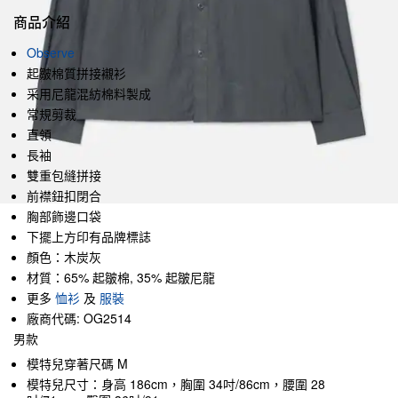
商品介紹
Observe
起皺棉質拼接襯衫
采用尼龍混紡棉料製成
常規剪裁
直領
長袖
雙重包縫拼接
前襟鈕扣閉合
胸部飾邊口袋
下擺上方印有品牌標誌
顏色：木炭灰
材質：65% 起皺棉, 35% 起皺尼龍
更多
恤衫
及
服裝
廠商代碼: OG2514
男款
模特兒穿著尺碼 M
模特兒尺寸：身高 186cm，胸圍 34吋/86cm，腰圍 28