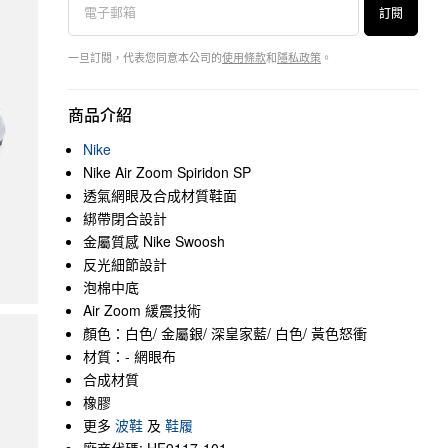
訂閱
一旦訂閱，代表您同意本公司的
使用條款
和
隱私政策
。
商品介紹
Nike
Nike Air Zoom Spiridon SP
透氣網眼及合成材質鞋面
綁帶閉合設計
金屬質感 Nike Swoosh
反光細節設計
泡棉中底
Air Zoom 緩震技術
顏色：白色/ 金屬銀/ 深皇家藍/ 白色/ 黃色怒衝
材質：- 網眼布
合成材質
橡膠
更多
波鞋
及
鞋履