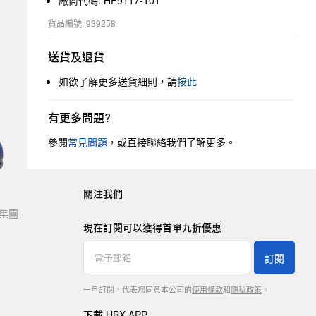
廠商代碼: HF9117-101
貨品編號: 939258
送貨及退貨
如欲了解更多送貨細則，請
按此
有更多問題?
參閱
常見問題
，或直接聯絡我們了解更多。
關注我們
t 集團
現在訂閱可以獲得首單九折優惠
訂閱
一旦訂閱，代表您同意本公司的
使用條款
和
隱私政策
。
下載 HBX APP