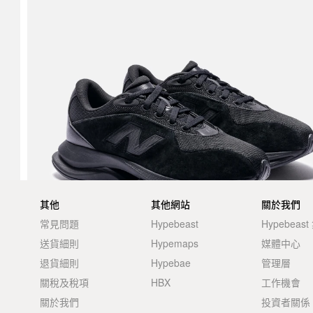
其他
其他網站
關於我們
常見問題
Hypebeast
Hypebeas
送貨細則
Hypemaps
媒體中心
退貨細則
Hypebae
管理層
關稅及稅項
HBX
工作機會
關於我們
投資者關係