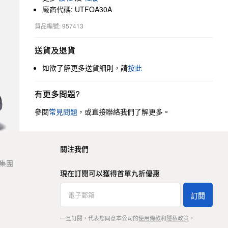
廠商代碼: UTFOA30A
貨品編號: 957413
送貨及退貨
如欲了解更多送貨細則，請
按此
有更多問題?
參閱
常見問題
，或直接聯絡我們了解更多。
關注我們
t 集團
現在訂閱可以獲得首單九折優惠
訂閱
一旦訂閱，代表您同意本公司的
使用條款
和
隱私政策
。