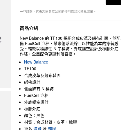
一旦訂閱，代表您同意本公司的
使用條款
和
隱私政策
。
商品介紹
New Balance 的 TF100 採用合成皮革及網布鞋面，並配
備 FuelCell 泡棉，帶來俐落流線且以性能為本的穿著感
受。鞋款以標誌性 N 字標誌、外底鏤空設計及橡膠外底
作結，全黑配色更顯利落百搭。
New Balance
TF100
合成皮革及網布鞋面
綁帶設計
側面飾有 N 標誌
FuelCell 泡棉
外底鏤空設計
橡膠外底
顏色：黑色
材質：合成材質、皮革、橡膠
更多
波鞋
及
鞋履