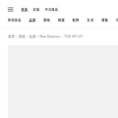
男裝
女裝
中古逸品
新到貨品
品牌
服裝
鞋履
配飾
生活
運動
首頁
男裝
品牌
New Balance
TDS MT10T