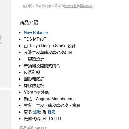
一旦訂閱，代表您同意本公司的
使用條款
和
隱私政策
。
商品介紹
New Balance
TDS MT10T
由 Tokyo Design Studio 設計
光滑牛皮與豬皮磨砂皮鞋面
一腳蹬設計
帶抽繩及開關式閉合
皮革鞋領
圓形鞋底釘
橡膠防泥板
Vibram® 外底
顏色：Angora/ Moonbeam
材質：牛皮、豬皮磨砂皮、橡膠
更多
波鞋
及
鞋履
廠商代碼: MT10TTD
貨品編號: 942068