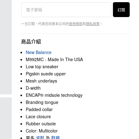
訂閱
一旦訂閱，代表您同意本公司的
使用條款
和
隱私政策
。
商品介紹
New Balance
M992MC - Made In The USA
Low top sneaker
Pigskin suede upper
Mesh underlays
D-width
ENCAP® midsole technology
Branding tongue
Padded collar
Lace closure
Rubber outsole
Color: Multicolor
更多
波鞋
及
鞋履