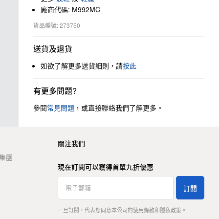
廠商代碼: M992MC
貨品編號: 273750
送貨及退貨
如欲了解更多送貨細則，請
按此
有更多問題?
參閱
常見問題
，或直接聯絡我們了解更多。
關注我們
t 集團
現在訂閱可以獲得首單九折優惠
訂閱
一旦訂閱，代表您同意本公司的
使用條款
和
隱私政策
。