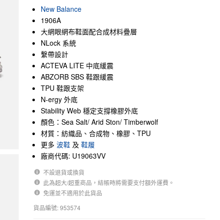
New Balance
1906A
大網眼網布鞋面配合成材料疊層
NLock 系統
繫帶設計
ACTEVA LITE 中底緩震
ABZORB SBS 鞋跟緩震
TPU 鞋跟支架
N-ergy 外底
Stability Web 穩定支撐橡膠外底
顏色：Sea Salt/ Arid Ston/ Timberwolf
材質：紡織品、合成物、橡膠、TPU
更多
波鞋
及
鞋履
廠商代碼: U19063VV
不設退貨或換貨
此為超大/超重商品，結帳時將需要支付額外運費。
免運並不適用於此貨品
貨品編號: 953574