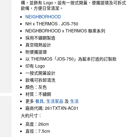
構，並飾有 Logo。設有一按式開蓋、便攜提環及可拆式
飲嘴，方便日常清潔。
NEIGHBORHOOD
NH x THERMOS . JOS-750
NEIGHBORHOOD x THERMOS 聯乘系列
採用不鏽鋼製造
真空隔熱設計
附便攜提環
以 THERMOS「JOS-750」為藍本打造的訂製款
印有 Logo
一按式開蓋設計
飲嘴可拆卸清洗
顏色：灰色
材質：不鏽鋼
更多
餐具
,
生活家品
及
生活
廠商代碼: 261TXTXN-AC01
大約尺寸：
高度：26cm
直徑：7.5cm