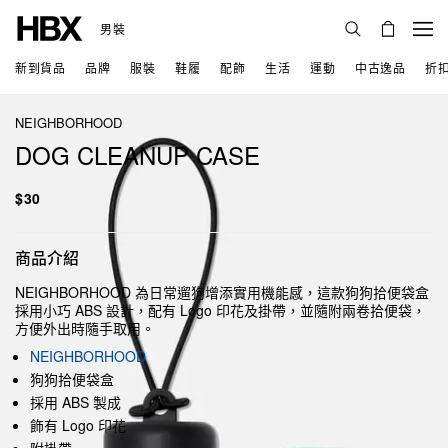
男裝
新到貨品
品牌
服裝
鞋履
配飾
生活
運動
中古逸品
折
NEIGHBORHOOD
DOG CLEANUP CASE
$30
商品介紹
NEIGHBORHOOD 為日常遛狗增添實用機能感，這款狗狗拾便袋盒
採用小巧 ABS 設計，配有 Logo 印花及掛帶，並隨附兩卷拾便袋，
方便外出時隨手取用。
NEIGHBORHOOD
狗狗拾便袋盒
採用 ABS 製成
飾有 Logo 印花