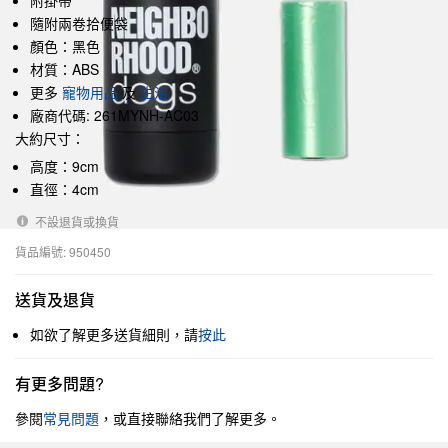
附掛帶
隨附兩卷拾便袋
顏色：黑色
材質：ABS
更多
寵物用品
及
生活
廠商代碼: 261MYNH-AC03
大約尺寸：
高度：9cm
直徑：4cm
不設退貨或換貨
貨品編號: 950450
送貨及退貨
如欲了解更多送貨細則，請
按此
有更多問題?
參閱
常見問題
，或直接聯絡我們了解更多。