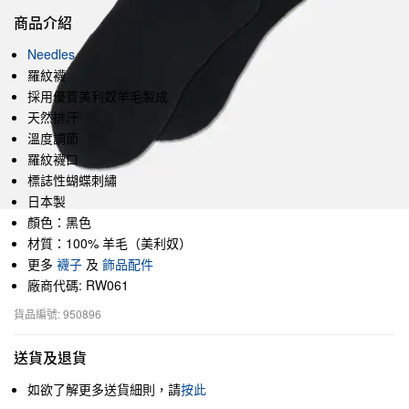
商品介紹
Needles
羅紋襪
採用優質美利奴羊毛製成
天然排汗
溫度調節
羅紋襪口
標誌性蝴蝶刺繡
日本製
顏色：黑色
材質：100% 羊毛（美利奴）
更多
襪子
及
飾品配件
廠商代碼: RW061
貨品編號: 950896
送貨及退貨
如欲了解更多送貨細則，請
按此