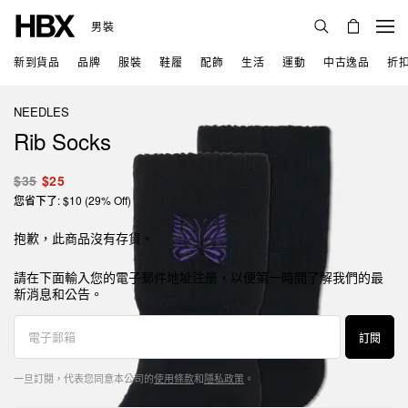
男裝
新到貨品
品牌
服裝
鞋履
配飾
生活
運動
中古逸品
折
NEEDLES
Rib Socks
$35
$25
您省下了: $10 (29% Off)
抱歉，此商品沒有存貨。
請在下面輸入您的電子郵件地址注册，以便第一時間了解我們的最
新消息和公告。
訂閱
一旦訂閱，代表您同意本公司的
使用條款
和
隱私政策
。