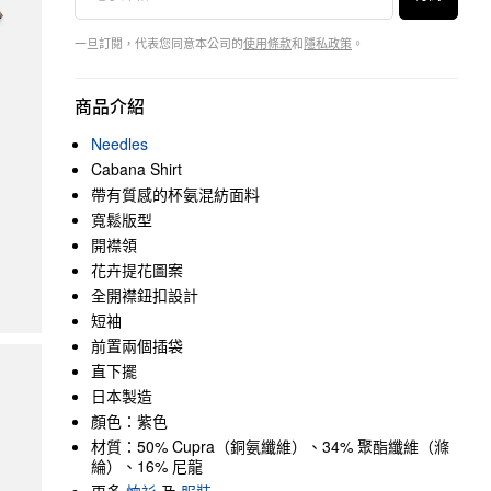
一旦訂閱，代表您同意本公司的
使用條款
和
隱私政策
。
商品介紹
Needles
Cabana Shirt
帶有質感的杯氨混紡面料
寬鬆版型
開襟領
花卉提花圖案
全開襟鈕扣設計
短袖
前置兩個插袋
直下擺
日本製造
顏色：紫色
材質：50% Cupra（銅氨纖維）、34% 聚酯纖維（滌
綸）、16% 尼龍