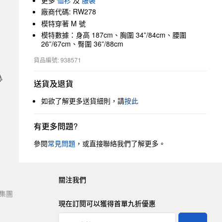
更多
恤衫
及
服裝
廠商代碼: RW278
模特穿著 M 號
模特數據：身高 187cm、胸圍 34”/84cm、腰圍
26”/67cm、臀圍 36”/88cm
貨品編號: 938571
送貨及退貨
如欲了解更多送貨細則，請
按此
有更多問題?
參閱
常見問題
，或直接聯絡我們了解更多。
關注我們
t 集團
現在訂閱可以獲得首單九折優惠