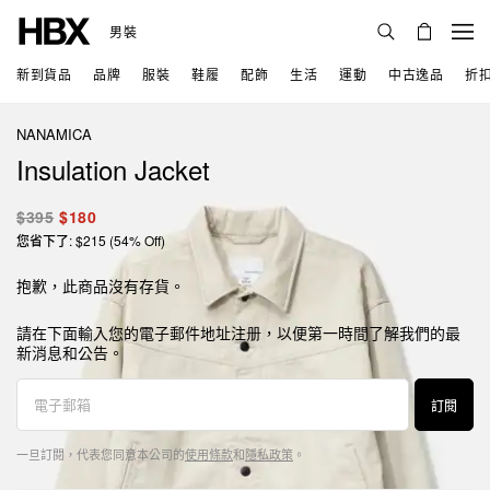
男裝
新到貨品
品牌
服裝
鞋履
配飾
生活
運動
中古逸品
折
NANAMICA
Insulation Jacket
$395
$180
您省下了: $215 (54% Off)
抱歉，此商品沒有存貨。
請在下面輸入您的電子郵件地址注册，以便第一時間了解我們的最
新消息和公告。
訂閱
一旦訂閱，代表您同意本公司的
使用條款
和
隱私政策
。