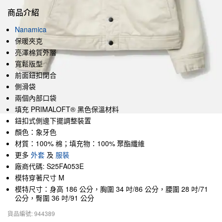
商品介紹
Nanamica
保暖夾克
亮澤棉質外層
寬鬆版型
前面鈕扣閉合
側滑袋
兩個內部口袋
填充 PRIMALOFT® 黑色保溫材料
鈕扣式側邊下擺調整裝置
顏色：象牙色
材質：100% 棉；填充物：100% 聚酯纖維
更多
外套
及
服裝
廠商代碼: S25FA053E
模特穿著尺寸 M
模特尺寸：身高 186 公分，胸圍 34 吋/86 公分，腰圍 28 吋/71
公分，臀圍 36 吋/91 公分
貨品編號: 944389