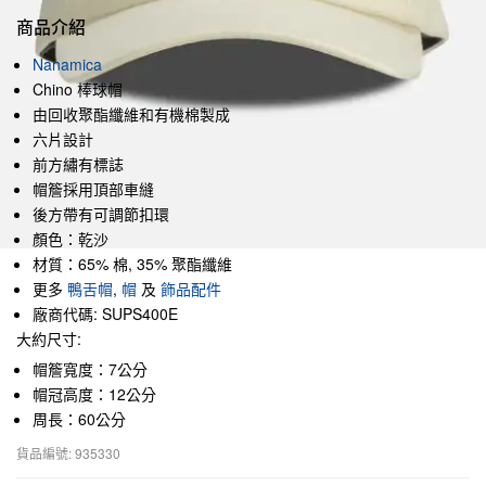
商品介紹
Nanamica
Chino 棒球帽
由回收聚酯纖維和有機棉製成
六片設計
前方繡有標誌
帽簷採用頂部車縫
後方帶有可調節扣環
顏色：乾沙
材質：65% 棉, 35% 聚酯纖維
更多
鴨舌帽
,
帽
及
飾品配件
廠商代碼: SUPS400E
大約尺寸:
帽簷寬度：7公分
帽冠高度：12公分
周長：60公分
貨品編號: 935330