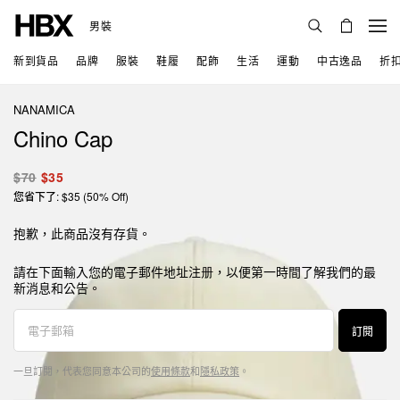
男裝
新到貨品
品牌
服裝
鞋履
配飾
生活
運動
中古逸品
折
NANAMICA
Chino Cap
$70
$35
您省下了: $35 (50% Off)
抱歉，此商品沒有存貨。
請在下面輸入您的電子郵件地址注册，以便第一時間了解我們的最
新消息和公告。
訂閱
一旦訂閱，代表您同意本公司的
使用條款
和
隱私政策
。