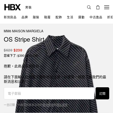
男裝
新到貨品
品牌
服裝
鞋履
配飾
生活
運動
中古逸品
折
MM6 MAISON MARGIELA
OS Stripe Shirt
$620
$230
您省下了: $390 (63% Off)
抱歉，此商品沒有存貨。
請在下面輸入您的電子郵件地址注册，以便第一時間了解我們的最
新消息和公告。
訂閱
一旦訂閱，代表您同意本公司的
使用條款
和
隱私政策
。