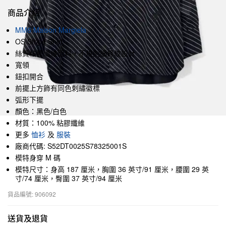
商品介紹
MM6 Maison Margiela
OS Stripe Shirt
絲質粘膠纖維面料，不規則細條紋設計
寬領
鈕扣開合
前擺上方飾有同色刺繡徽標
弧形下擺
顏色：黑色/白色
材質：100% 粘膠纖維
更多
恤衫
及
服裝
廠商代碼: S52DT0025S78325001S
模特身穿 M 碼
模特尺寸：身高 187 厘米，胸圍 36 英寸/91 厘米，腰圍 29 英
寸/74 厘米，臀圍 37 英寸/94 厘米
貨品編號: 906092
送貨及退貨