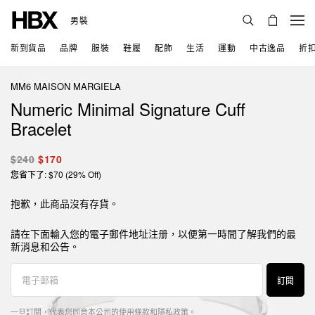
男裝
新到貨品
品牌
服裝
鞋履
配飾
生活
運動
中古逸品
折
MM6 MAISON MARGIELA
Numeric Minimal Signature Cuff
Bracelet
$240
$170
您省下了: $70 (29% Off)
抱歉，此商品沒有存貨。
請在下面輸入您的電子郵件地址注册，以便第一時間了解我們的最
新消息和公告。
訂閱
一旦訂閱，代表您同意本公司的
使用條款
和
隱私政策
。