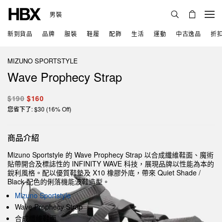
男裝
新到貨品
品牌
服裝
鞋履
配飾
生活
運動
中古逸品
折
MIZUNO SPORTSTYLE
Wave Prophecy Strap
$190
$160
您省下了: $30 (16% Off)
商品介紹
Mizuno Sportstyle 的 Wave Prophecy Strap 以合成纖維鞋面、魔術
貼帶開合及標誌性的 INFINITY WAVE 科技，展現品牌以性能為本的
銳利風格。配以優質鞋墊及 X10 橡膠外底，帶來 Quiet Shade /
Black 配色的俐落機能波鞋造型。
Mizuno Sportstyle
Wave Prophecy Strap
合成纖維鞋面