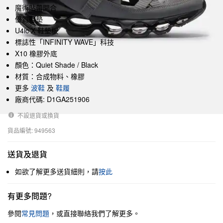
魔術貼帶開合
優質鞋墊
U4ic X 鞋墊板
標誌性「INFINITY WAVE」科技
X10 橡膠外底
顏色：Quiet Shade / Black
材質：合成物料、橡膠
更多
波鞋
及
鞋履
廠商代碼: D1GA251906
不設退貨或換貨
貨品編號: 949563
送貨及退貨
如欲了解更多送貨細則，請
按此
有更多問題?
參閱
常見問題
，或直接聯絡我們了解更多。