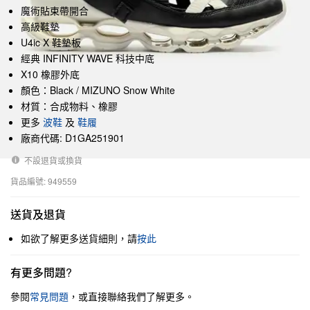
魔術貼束帶開合
高級鞋墊
U4ic X 鞋墊板
經典 INFINITY WAVE 科技中底
X10 橡膠外底
顏色：Black / MIZUNO Snow White
材質：合成物料、橡膠
更多
波鞋
及
鞋履
廠商代碼: D1GA251901
不設退貨或換貨
貨品編號: 949559
送貨及退貨
如欲了解更多送貨細則，請
按此
有更多問題?
參閱
常見問題
，或直接聯絡我們了解更多。