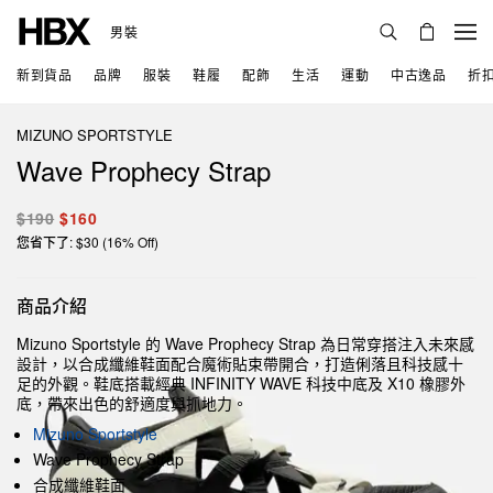
男裝
新到貨品
品牌
服裝
鞋履
配飾
生活
運動
中古逸品
折
MIZUNO SPORTSTYLE
Wave Prophecy Strap
$190
$160
您省下了: $30 (16% Off)
商品介紹
Mizuno Sportstyle 的 Wave Prophecy Strap 為日常穿搭注入未來感
設計，以合成纖維鞋面配合魔術貼束帶開合，打造俐落且科技感十
足的外觀。鞋底搭載經典 INFINITY WAVE 科技中底及 X10 橡膠外
底，帶來出色的舒適度與抓地力。
Mizuno Sportstyle
Wave Prophecy Strap
合成纖維鞋面