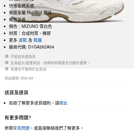
快速索繩系統
側面金屬 RunBird 標誌
橡膠外底
顏色：MIZUNO 雪白色
材質：合成材質、橡膠
更多
波鞋
及
鞋履
廠商代碼: D1GA262A04
不設退貨或換貨
此為超大/超重商品，結帳時將需要支付額外運費。
免運並不適用於此貨品
貨品編號: 958189
送貨及退貨
如欲了解更多送貨細則，請
按此
有更多問題?
參閱
常見問題
，或直接聯絡我們了解更多。