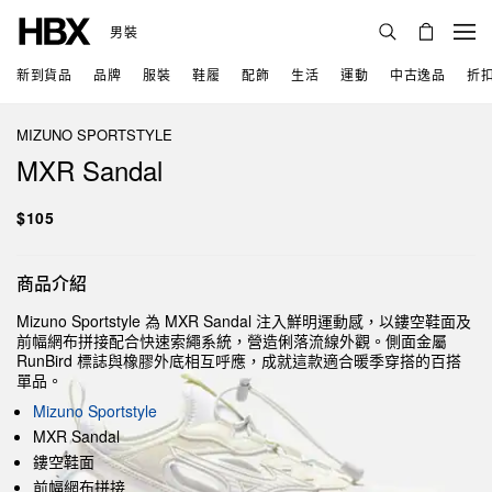
男裝
新到貨品
品牌
服裝
鞋履
配飾
生活
運動
中古逸品
折
MIZUNO SPORTSTYLE
MXR Sandal
$105
商品介紹
Mizuno Sportstyle 為 MXR Sandal 注入鮮明運動感，以鏤空鞋面及
前幅網布拼接配合快速索繩系統，營造俐落流線外觀。側面金屬
RunBird 標誌與橡膠外底相互呼應，成就這款適合暖季穿搭的百搭
單品。
Mizuno Sportstyle
MXR Sandal
鏤空鞋面
前幅網布拼接