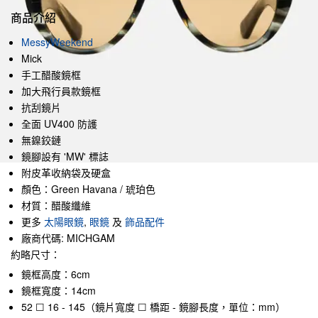
商品介紹
MessyWeekend
Mick
手工醋酸鏡框
加大飛行員款鏡框
抗刮鏡片
全面 UV400 防護
無鎳鉸鏈
鏡腳設有 'MW' 標誌
附皮革收納袋及硬盒
顏色：Green Havana / 琥珀色
材質：醋酸纖維
更多
太陽眼鏡
,
眼鏡
及
飾品配件
廠商代碼: MICHGAM
約略尺寸：
鏡框高度：6cm
鏡框寬度：14cm
52 ☐ 16 - 145（鏡片寬度 ☐ 橋距 - 鏡腳長度，單位：mm）