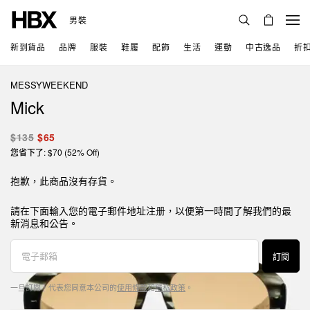
男裝
新到貨品
品牌
服裝
鞋履
配飾
生活
運動
中古逸品
折
MESSYWEEKEND
Mick
$135
$65
您省下了: $70 (52% Off)
抱歉，此商品沒有存貨。
請在下面輸入您的電子郵件地址注册，以便第一時間了解我們的最
新消息和公告。
訂閱
一旦訂閱，代表您同意本公司的
使用條款
和
隱私政策
。