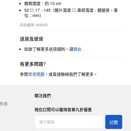
鏡框闊度：約 13 cm
52 ☐ 17 - 145（鏡片寬度 ☐ 鼻樑寬度 - 鏡腿長，單
位：mm）
貨品編號: 948335
送貨及退貨
如欲了解更多送貨細則，請
按此
有更多問題?
參閱
常見問題
，或直接聯絡我們了解更多。
關注我們
t 集團
現在訂閱可以獲得首單九折優惠
訂閱