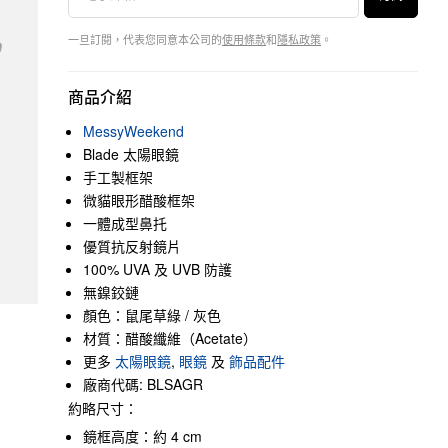
一旦訂閱，代表您同意本公司的
使用條款
和
隱私政策
。
商品介紹
MessyWeekend
Blade 太陽眼鏡
手工製框架
微貓眼形醋酸框架
一體成型鼻托
優質抗反射鏡片
100% UVA 及 UVB 防護
無鎳鉸鏈
顏色：鼠尾草綠 / 灰色
材質：醋酸纖維（Acetate）
更多
太陽眼鏡
,
眼鏡
及
飾品配件
廠商代碼: BLSAGR
約略尺寸：
鏡框高度：約 4 cm