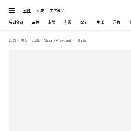
男裝
女裝
中古逸品
新到貨品
品牌
服裝
鞋履
配飾
生活
運動
首頁
男裝
品牌
MessyWeekend
Blade