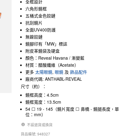
全框設計
六角形鏡框
五桶式金色鉸鏈
抗刮鏡片
全面UV400防護
無鎳鉸鏈
鏡腳印有「MW」標誌
附皮革鏡袋及硬盒
顏色：Reveal Havana / 漸變藍
材質：醋酸纖維（Acetate）
更多
太陽眼鏡
,
眼鏡
及
飾品配件
廠商代碼: ANTHABL-REVEAL
尺寸（約）：
鏡框高度：4.5cm
鏡框寬度：13.5cm
54 ☐ 19 - 145（鏡片寬度 ☐ 鼻橋 - 鏡腿長度，單
位：mm）
不設退貨或換貨
貨品編號: 948327