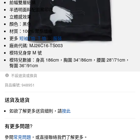
前幅雙層結構
半透明面料配圖案印花
立體感效果
顏色：黑色
材質：100% 聚酯纖維
更多
短袖T恤
,
T 恤
及
服裝
廠商代碼: MJ26C16-TS003
模特兒身穿 M 號
模特兒數據：身高 186cm，胸圍 34”/86cm，腰圍 28”/71cm，
臀圍 36”/91cm
不設退貨或換貨
貨品編號: 948951
送貨及退貨
如欲了解更多送貨細則，請
按此
有更多問題?
參閱
常見問題
，或直接聯絡我們了解更多。