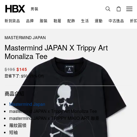
男裝
新到貨品
品牌
服裝
鞋履
配飾
生活
運動
中古逸品
折
MASTERMIND JAPAN
Mastermind JAPAN X Trippy Art
Monaliza Tee
$195
$145
您省下了: $50 (26% Off)
商品介紹
Mastermind Japan
mastermind JAPAN x Trippy Art Monaliza Tee
mastermind JAPAN x TRIPPY MIKIO ART 聯乘
羅紋圓領
短袖