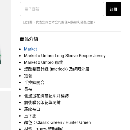
訂閱
一旦訂閱，代表您同意本公司的
使用條款
和
隱私政策
。
商品介紹
Market
Market x Umbro Long Sleeve Keeper Jersey
Market x Umbro 聯乘
聚酯雙面針織 (interlock) 及網眼外層
寬領
半拉鍊開合
長袖
側邊提花織帶配印刷標誌
前後聯名印花與刺繡
羅紋袖口
直下擺
顏色：Classic Green / Hunter Green
材質：100% 聚酯纖維