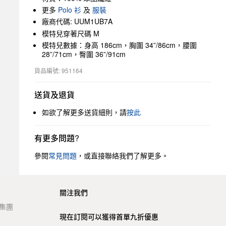
更多
Polo 衫
及
服裝
廠商代碼: UUM1UB7A
模特兒穿著尺碼 M
模特兒數據：身高 186cm，胸圍 34”/86cm，腰圍
28”/71cm，臀圍 36”/91cm
貨品編號: 951164
送貨及退貨
如欲了解更多送貨細則，請
按此
有更多問題?
參閱
常見問題
，或直接聯絡我們了解更多。
關注我們
t 集團
現在訂閱可以獲得首單九折優惠