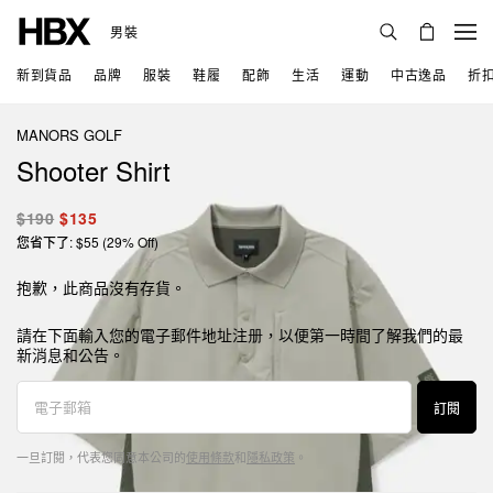
男裝
新到貨品
品牌
服裝
鞋履
配飾
生活
運動
中古逸品
折
MANORS GOLF
Shooter Shirt
$190
$135
您省下了: $55 (29% Off)
抱歉，此商品沒有存貨。
請在下面輸入您的電子郵件地址注册，以便第一時間了解我們的最
新消息和公告。
訂閱
一旦訂閱，代表您同意本公司的
使用條款
和
隱私政策
。