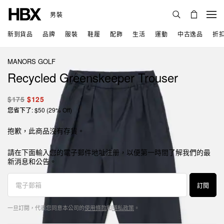
男裝
新到貨品
品牌
服裝
鞋履
配飾
生活
運動
中古逸品
折
MANORS GOLF
Recycled Greenskeeper Trouser
$175
$125
您省下了: $50 (29% Off)
抱歉，此商品沒有存貨。
請在下面輸入您的電子郵件地址注册，以便第一時間了解我們的最
新消息和公告。
訂閱
一旦訂閱，代表您同意本公司的
使用條款
和
隱私政策
。