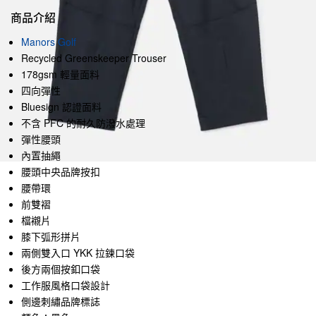
商品介紹
Manors Golf
Recycled Greenskeeper Trouser
178gsm 輕量面料
四向彈性
Bluesign 認證面料
不含 PFC 的耐久防潑水處理
彈性腰頭
內置抽繩
腰頭中央品牌按扣
腰帶環
前雙褶
檔襯片
膝下弧形拼片
兩側雙入口 YKK 拉鍊口袋
後方兩個按釦口袋
工作服風格口袋設計
側邊刺繡品牌標誌