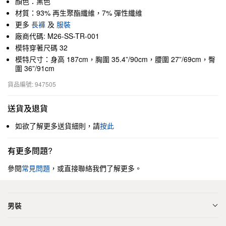
顏色：黑色
材質：93% 再生聚酯纖維，7% 彈性纖維
更多
長褲
及
服裝
廠商代碼: M26-SS-TR-001
模特穿著尺碼 32
模特尺寸：身高 187cm，胸圍 35.4”/90cm，腰圍 27”/69cm，臀
圍 36”/91cm
貨品編號: 947505
送貨及退貨
如欲了解更多送貨細則，請
按此
有更多問題?
參閱
常見問題
，或直接聯絡我們了解更多。
男裝