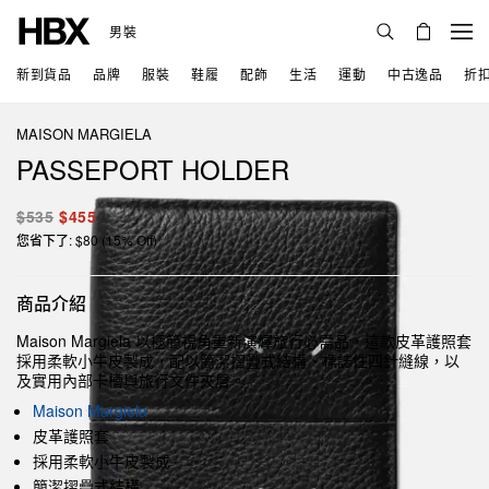
男裝
新到貨品
品牌
服裝
鞋履
配飾
生活
運動
中古逸品
折
MAISON MARGIELA
PASSEPORT HOLDER
$535
$455
您省下了: $80 (15% Off)
商品介紹
Maison Margiela 以極簡視角重新演繹旅行必需品，這款皮革護照套
採用柔軟小牛皮製成，配以簡潔摺疊式結構、標誌性四針縫線，以
及實用內部卡槽與旅行文件夾層。
Maison Margiela
皮革護照套
採用柔軟小牛皮製成
簡潔摺疊式結構