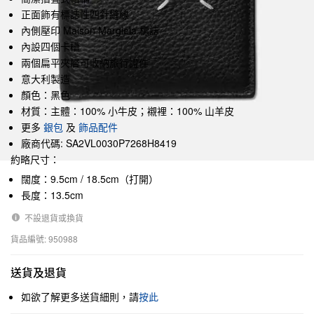
正面飾有標誌性四針縫線
內側壓印 Maison Margiela 標誌
內設四個卡槽
兩個扁平夾層可收納旅行證件
意大利製造
顏色：黑色
材質：主體：100% 小牛皮；襯裡：100% 山羊皮
更多
銀包
及
飾品配件
廠商代碼: SA2VL0030P7268H8419
約略尺寸：
闊度：9.5cm / 18.5cm（打開）
長度：13.5cm
不設退貨或換貨
貨品編號: 950988
送貨及退貨
如欲了解更多送貨細則，請
按此