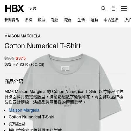
男裝
新到貨品
品牌
服裝
鞋履
配飾
生活
運動
中古逸品
折
MAISON MARGIELA
Cotton Numerical T-Shirt
$585
$375
您省下了: $210 (36% Off)
商品介紹
MM6 Maison Margiela 的 Cotton Numerical T-Shirt 以竹節棉平紋
針織面料打造寬鬆版型，胸前點綴數字徽號印花，背面飾以品牌標
誌性四針縫線，演繹品牌顛覆性的極簡美學。
Maison Margiela
Cotton Numerical T-Shirt
寬鬆版型
採用竹節棉平紋針織面料製成