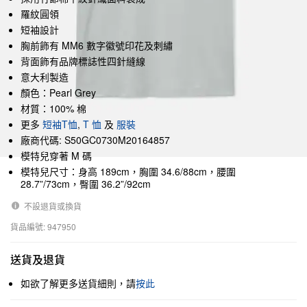
羅紋圓領
短袖設計
胸前飾有 MM6 數字徽號印花及刺繡
背面飾有品牌標誌性四針縫線
意大利製造
顏色：Pearl Grey
材質：100% 棉
更多
短袖T恤
,
T 恤
及
服裝
廠商代碼: S50GC0730M20164857
模特兒穿著 M 碼
模特兒尺寸：身高 189cm，胸圍 34.6/88cm，腰圍
28.7”/73cm，臀圍 36.2”/92cm
不設退貨或換貨
貨品編號: 947950
送貨及退貨
如欲了解更多送貨細則，請
按此