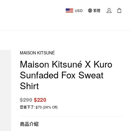
USD
繁體
MAISON KITSUNÉ
Maison Kitsuné X Kuro
Sunfaded Fox Sweat
Shirt
$290
$220
您省下了: $70 (24% Off)
商品介紹