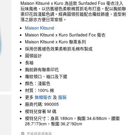
Maison Kitsuné x Kuro 為這款 Sunfaded Fox 衛衣注入
玩味風格，以仿舊褪色柔軟棉質抓毛布打造，配以胸前聯
乘印花與淺藍色調。經典圓領剪裁配合羅紋飾邊，造型俐
落之餘亦方便日常穿搭。
Maison Kitsuné
Maison Kitsuné x Kuro Sunfaded Fox 衛衣
Maison Kitsuné x Kuro 聯乘系列
採用仿舊褪色效果柔軟抓毛棉布製成
圓領設計
長袖
胸前飾有聯乘印花
羅紋領口、袖口及下擺
顏色：淺藍色
材質：100% 棉
更多
無帽衛衣
及
服裝
廠商代碼: 990005
模特兒穿著 M 碼
模特兒尺寸：身高 189cm，胸圍 34.6/88cm，腰圍
28.7”/73cm，臀圍 36.2”/92cm
不設退貨或換貨