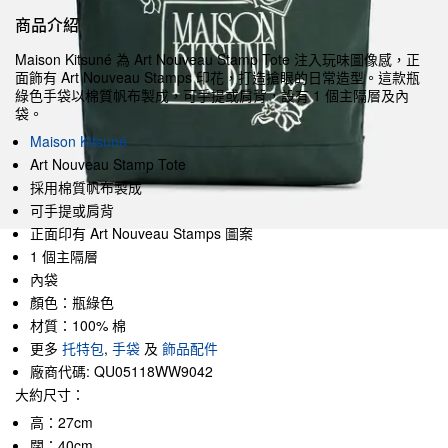
商品介紹
Maison Kitsuné 為 Art Nouveau Stamp Tote 注入玩味圖像感，正
面飾有 Art Nouveau Stamps 印花，打造搶眼的日常造型。這款瓶
綠色手袋以棉質帆布製成，可手提或肩背，設有 1 個主隔層及內
袋。
Maison Kitsuné
Art Nouveau Stamp Tote
採用棉質帆布製成
可手提或肩背
正面印有 Art Nouveau Stamps 圖案
1 個主隔層
內袋
顏色：瓶綠色
材質：100% 棉
更多
托特包
,
手袋
及
飾品配件
廠商代碼: QU05118WW9042
大約尺寸：
高：27cm
闊：40cm