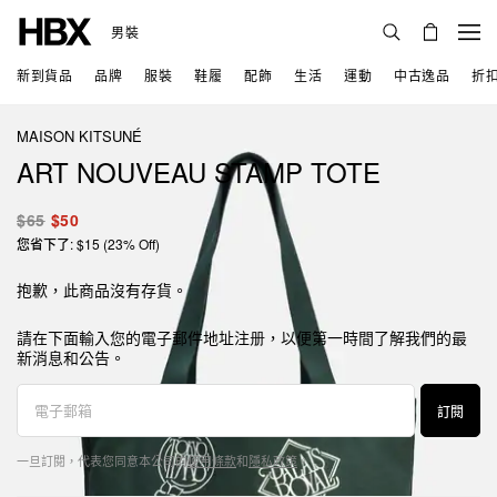
男裝
新到貨品
品牌
服裝
鞋履
配飾
生活
運動
中古逸品
折
MAISON KITSUNÉ
ART NOUVEAU STAMP TOTE
$65
$50
您省下了: $15 (23% Off)
抱歉，此商品沒有存貨。
請在下面輸入您的電子郵件地址注册，以便第一時間了解我們的最
新消息和公告。
訂閱
一旦訂閱，代表您同意本公司的
使用條款
和
隱私政策
。