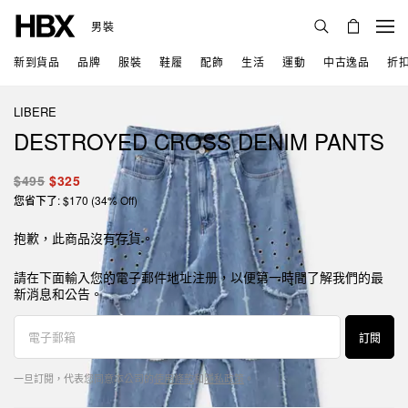
男裝
新到貨品
品牌
服裝
鞋履
配飾
生活
運動
中古逸品
折
LIBERE
DESTROYED CROSS DENIM PANTS
$495
$325
您省下了: $170 (34% Off)
抱歉，此商品沒有存貨。
請在下面輸入您的電子郵件地址注册，以便第一時間了解我們的最
新消息和公告。
訂閱
一旦訂閱，代表您同意本公司的
使用條款
和
隱私政策
。