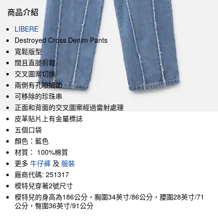
商品介紹
LIBERE
Destroyed Cross Denim Pants
寬鬆版型
闊且直腿剪裁
交叉圖案切換
兩側有孔眼細節
可移除的珍珠串
正面和背面的交叉圖案經過雷射處理
皮革貼片上有金屬標誌
五個口袋
顏色：藍色
材質： 100%棉質
更多
牛仔褲
及
服裝
廠商代碼: 251317
模特兒穿著2號尺寸
模特兒的身高為186公分，胸圍34英寸/86公分，腰圍28英寸/71
公分，臀圍36英寸/91公分