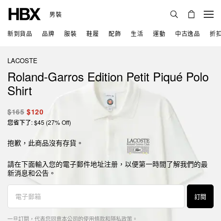
男裝
新到貨品
品牌
服裝
鞋履
配飾
生活
運動
中古逸品
折
LACOSTE
Roland-Garros Edition Petit Piqué Polo
Shirt
$165
$120
您省下了: $45 (27% Off)
抱歉，此商品沒有存貨。
請在下面輸入您的電子郵件地址注册，以便第一時間了解我們的最
新消息和公告。
訂閱
一旦訂閱，代表您同意本公司的
使用條款
和
隱私政策
。