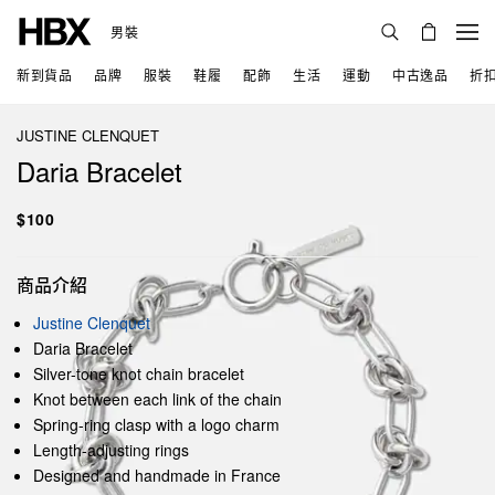
男裝
新到貨品
品牌
服裝
鞋履
配飾
生活
運動
中古逸品
折
JUSTINE CLENQUET
Daria Bracelet
$100
商品介紹
Justine Clenquet
Daria Bracelet
Silver-tone knot chain bracelet
Knot between each link of the chain
Spring-ring clasp with a logo charm
Length-adjusting rings
Designed and handmade in France