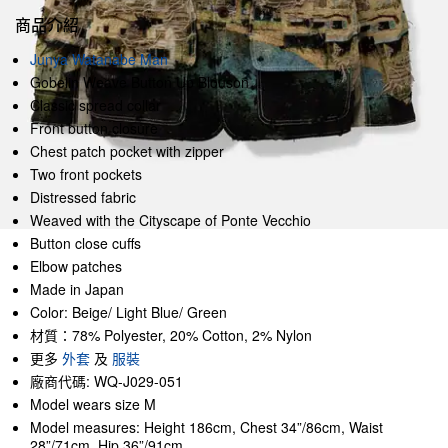
商品介紹
Junya Watanabe Man
Gobelin Weave Button Up Blouson
Classic spread collar
Front button closure
Chest patch pocket with zipper
Two front pockets
Distressed fabric
Weaved with the Cityscape of Ponte Vecchio
Button close cuffs
Elbow patches
Made in Japan
Color: Beige/ Light Blue/ Green
材質：78% Polyester, 20% Cotton, 2% Nylon
更多
外套
及
服裝
廠商代碼: WQ-J029-051
Model wears size M
Model measures: Height 186cm, Chest 34”/86cm, Waist
28”/71cm, Hip 36”/91cm