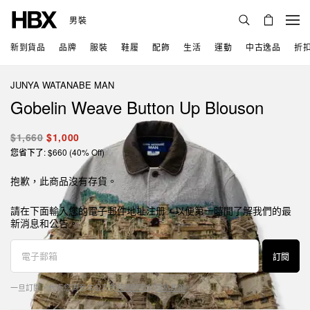
男裝
新到貨品
品牌
服裝
鞋履
配飾
生活
運動
中古逸品
折
JUNYA WATANABE MAN
Gobelin Weave Button Up Blouson
$1,660
$1,000
您省下了: $660 (40% Off)
抱歉，此商品沒有存貨。
請在下面輸入您的電子郵件地址注册，以便第一時間了解我們的最
新消息和公告。
訂閱
一旦訂閱，代表您同意本公司的
使用條款
和
隱私政策
。