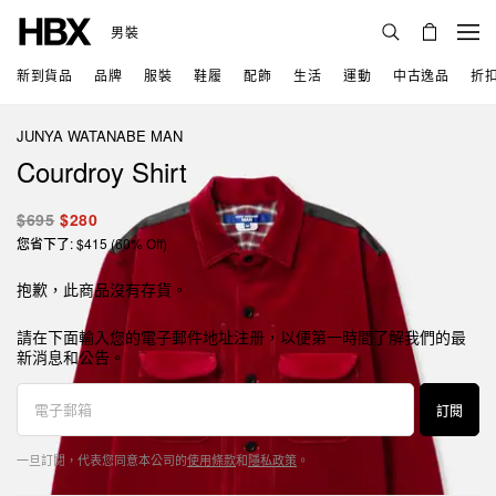
男裝
新到貨品
品牌
服裝
鞋履
配飾
生活
運動
中古逸品
折
JUNYA WATANABE MAN
Courdroy Shirt
$695
$280
您省下了: $415 (60% Off)
抱歉，此商品沒有存貨。
請在下面輸入您的電子郵件地址注册，以便第一時間了解我們的最
新消息和公告。
訂閱
一旦訂閱，代表您同意本公司的
使用條款
和
隱私政策
。