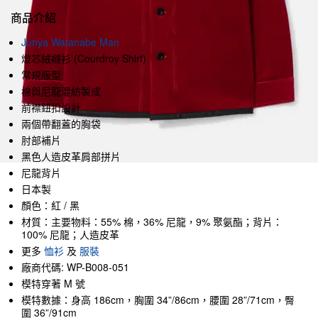
商品介紹
Junya Watanabe Man
燈芯絨襯衫 (Courdroy Shirt)
常規版型
棉與尼龍混紡製成
前襟鈕扣設計
兩個帶翻蓋的胸袋
肘部補片
黑色人造皮革肩部拼片
尼龍背片
日本製
顏色：紅 / 黑
材質：主要物料：55% 棉，36% 尼龍，9% 聚氨酯；背片：
100% 尼龍；人造皮革
更多
恤衫
及
服裝
廠商代碼: WP-B008-051
模特穿著 M 號
模特數據：身高 186cm，胸圍 34”/86cm，腰圍 28”/71cm，臀
圍 36”/91cm