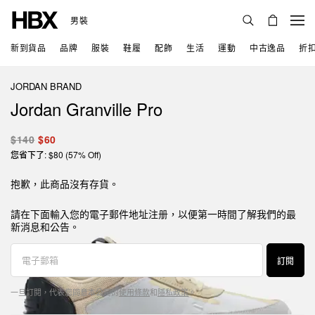
男裝
新到貨品
品牌
服裝
鞋履
配飾
生活
運動
中古逸品
折
JORDAN BRAND
Jordan Granville Pro
$140
$60
您省下了: $80 (57% Off)
抱歉，此商品沒有存貨。
請在下面輸入您的電子郵件地址注册，以便第一時間了解我們的最
新消息和公告。
訂閱
一旦訂閱，代表您同意本公司的
使用條款
和
隱私政策
。