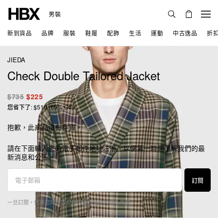
男裝
新到貨品
品牌
服裝
鞋履
配飾
生活
運動
中古逸品
折
JIEDA
Check Double Tailored Jacket
$735
$225
您省下了: $510 (69% Off)
抱歉，此商品沒有存貨。
請在下面輸入您的電子郵件地址注册，以便第一時間了解我們的最
新消息和公告。
訂閱
一旦訂閱，代表您同意本公司的
使用條款
和
隱私政策
。