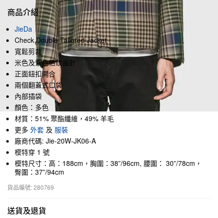
商品介紹
JieDa
Check Double Tailored Jacket
寬鬆剪裁
米色及紫色格紋設計
正面鈕扣開合
兩個翻蓋式口袋
內部插袋
顏色：多色
材質：51% 聚酯纖維，49% 羊毛
更多
外套
及
服裝
廠商代碼: Jie-20W-JK06-A
模特穿 1 號
模特尺寸：高：188cm，胸圍：38”/96cm, 腰圍： 30”/78cm，
臀圍：37”/94cm
貨品編號: 280769
送貨及退貨