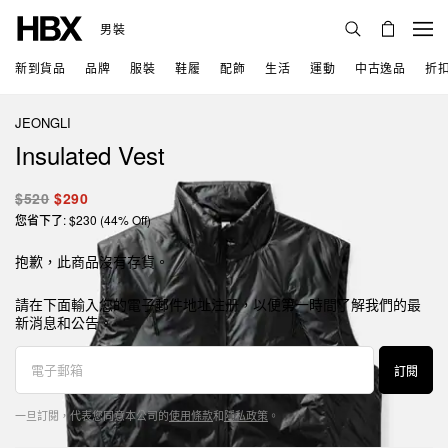
男裝
新到貨品
品牌
服裝
鞋履
配飾
生活
運動
中古逸品
折
JEONGLI
Insulated Vest
$520
$290
您省下了: $230 (44% Off)
抱歉，此商品沒有存貨。
請在下面輸入您的電子郵件地址注册，以便第一時間了解我們的最
新消息和公告。
訂閱
一旦訂閱，代表您同意本公司的
使用條款
和
隱私政策
。