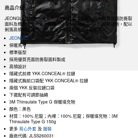
商品介紹
JEONGLI 以這款保暖馬甲提升機能層次穿搭，採用優質亮面防撕裂
面料及標準版型剪裁。搭載 3M Thinsulate Type G 保暖技術，配以
俐落高領和隱藏式 YKK 拉鏈，展現精緻的機能美學。
JEONGLI
保暖馬甲
標準版型
採用優質亮面防撕裂面料製成
高領設計
隱藏式前襟 YKK CONCEAL® 拉鏈
隱藏式胸前口袋配 YKK CONCEAL® 拉鏈
兩個 YKK 反裝拉鏈口袋
下擺配有可調節抽繩
3M Thinsulate Type G 保暖填充物
顏色：黑色
材質：100% 尼龍；內裡：100% 尼龍；保暖填充物：3M
Thinsulate Type G 150g
更多
背心外套
及
服裝
廠商代碼: JLSS260031