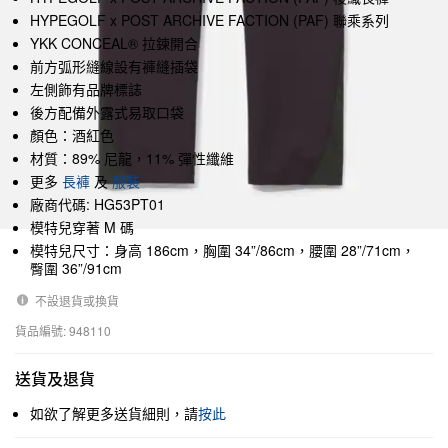
HYPEGOLF x POST ARCHIVE FACTION (PAF) 聯乘系列
YKK CONCEAL® 拉鍊開合
前方弧形縫線設有褲縫插袋
左側飾有品牌標誌
後方配備外露式易取口袋
顏色：酒紅色
材質：89% 尼龍，11% 彈性纖維
更多
長褲
及
服裝
廠商代碼: HG53PT01
模特兒穿著 M 碼
模特兒尺寸：身高 186cm，胸圍 34”/86cm，腰圍 28”/71cm，
臀圍 36”/91cm
不設退貨或換貨
貨品編號: 948110
送貨及退貨
如欲了解更多送貨細則，請
按此