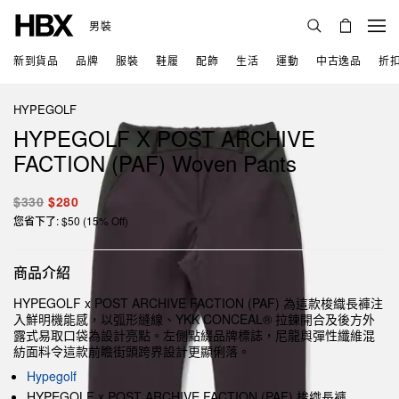
男裝
新到貨品
品牌
服裝
鞋履
配飾
生活
運動
中古逸品
折
HYPEGOLF
HYPEGOLF X POST ARCHIVE
FACTION (PAF) Woven Pants
$330
$280
您省下了: $50 (15% Off)
商品介紹
HYPEGOLF x POST ARCHIVE FACTION (PAF) 為這款梭織長褲注
入鮮明機能感，以弧形縫線、YKK CONCEAL® 拉鍊開合及後方外
露式易取口袋為設計亮點。左側點綴品牌標誌，尼龍與彈性纖維混
紡面料令這款前瞻街頭跨界設計更顯俐落。
Hypegolf
HYPEGOLF x POST ARCHIVE FACTION (PAF) 梭織長褲