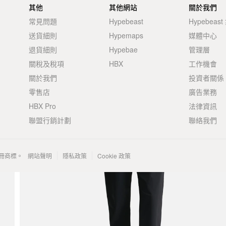
其他
其他網站
關於我們
常見問題
Hypebeast
Hypebeas
送貨細則
Hypemaps
媒體中心
退貨細則
Hypebae
管理層
關稅及稅項
HBX
工作機會
關於我們
投資者關係
零售店
廣告業務
HBX Pro
法律資訊
聯盟行銷計劃
聯絡我們
 的註冊商標。
網站聲明
隱私政策
Cookie 政策