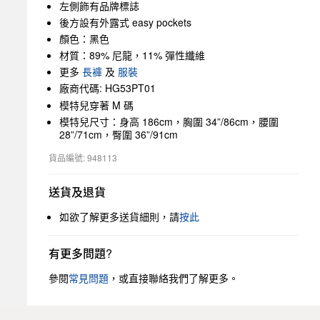
左側飾有品牌標誌
後方設有外露式 easy pockets
顏色：黑色
材質：89% 尼龍，11% 彈性纖維
更多
長褲
及
服裝
廠商代碼: HG53PT01
模特兒穿著 M 碼
模特兒尺寸：身高 186cm，胸圍 34”/86cm，腰圍
28”/71cm，臀圍 36”/91cm
貨品編號: 948113
送貨及退貨
如欲了解更多送貨細則，請
按此
有更多問題?
參閱
常見問題
，或直接聯絡我們了解更多。