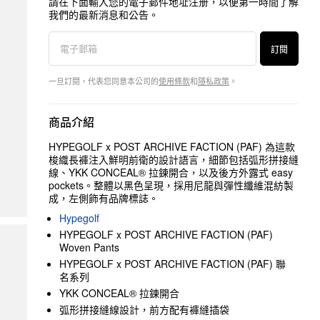
請在下面輸入您的電子郵件地址注册，以便第一時間了解
我們的最新消息和公告。
訂閱
一旦訂閱，代表您同意本公司的
使用條款
和
隱私政策
。
商品介紹
HYPEGOLF x POST ARCHIVE FACTION (PAF) 為這款
梭織長褲注入鮮明前衛的設計語言，細節包括弧形拼接縫
線、YKK CONCEAL® 拉鍊開合，以及後方外露式 easy
pockets。整體以黑色呈現，採用尼龍與彈性纖維混紡製
成，左側飾有品牌標誌。
Hypegolf
HYPEGOLF x POST ARCHIVE FACTION (PAF)
Woven Pants
HYPEGOLF x POST ARCHIVE FACTION (PAF) 聯
名系列
YKK CONCEAL® 拉鍊開合
弧形拼接縫線設計，前方配有褲縫插袋