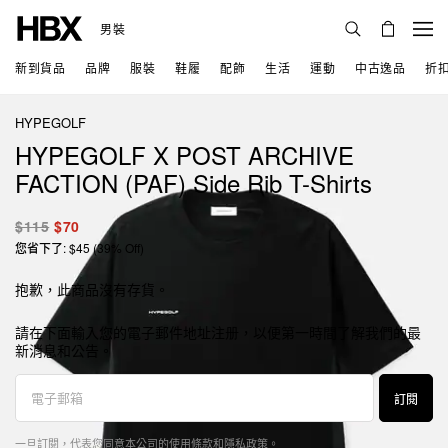
男裝
新到貨品
品牌
服裝
鞋履
配飾
生活
運動
中古逸品
折
HYPEGOLF
HYPEGOLF X POST ARCHIVE
FACTION (PAF) Side Rib T-Shirts
$115
$70
您省下了: $45 (39% Off)
抱歉，此商品沒有存貨。
請在下面輸入您的電子郵件地址注册，以便第一時間了解我們的最
新消息和公告。
訂閱
一旦訂閱，代表您同意本公司的
使用條款
和
隱私政策
。