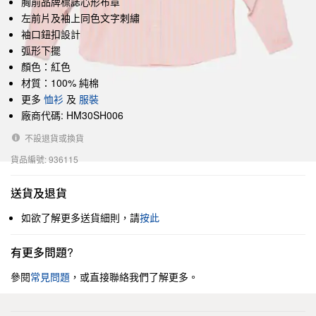
胸前品牌標誌心形布章
左前片及袖上同色文字刺繡
袖口鈕扣設計
弧形下擺
顏色：紅色
材質：100% 純棉
更多
恤衫
及
服裝
廠商代碼: HM30SH006
不設退貨或換貨
貨品編號: 936115
送貨及退貨
如欲了解更多送貨細則，請
按此
有更多問題?
參閱
常見問題
，或直接聯絡我們了解更多。