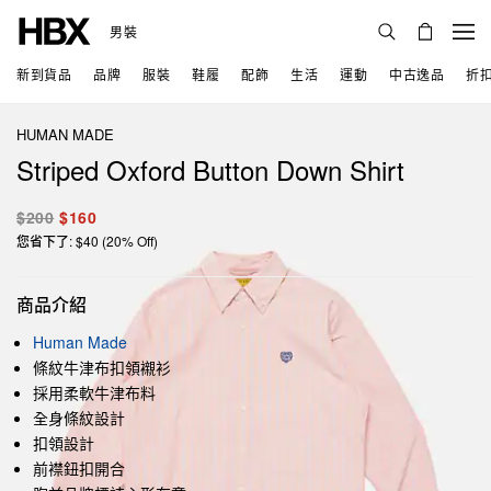
男裝
新到貨品
品牌
服裝
鞋履
配飾
生活
運動
中古逸品
折
HUMAN MADE
Striped Oxford Button Down Shirt
$200
$160
您省下了: $40 (20% Off)
商品介紹
Human Made
條紋牛津布扣領襯衫
採用柔軟牛津布料
全身條紋設計
扣領設計
前襟鈕扣開合