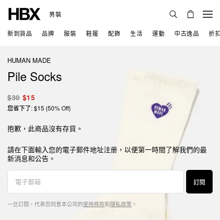
男裝
新到貨品
品牌
服裝
鞋履
配飾
生活
運動
中古逸品
折
HUMAN MADE
Pile Socks
$30
$15
您省下了: $15 (50% Off)
抱歉，此商品沒有存貨。
請在下面輸入您的電子郵件地址注册，以便第一時間了解我們的最
新消息和公告。
訂閱
一旦訂閱，代表您同意本公司的
使用條款
和
隱私政策
。