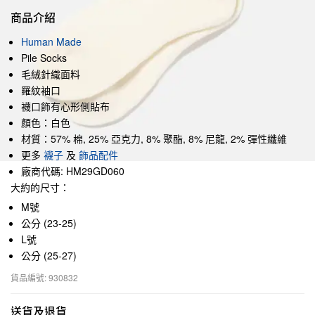
商品介紹
Human Made
Pile Socks
毛絨針織面料
羅紋袖口
襪口飾有心形側貼布
顏色：白色
材質：57% 棉, 25% 亞克力, 8% 聚酯, 8% 尼龍, 2% 彈性纖維
更多
襪子
及
飾品配件
廠商代碼: HM29GD060
大約的尺寸：
M號
公分 (23-25)
L號
公分 (25-27)
貨品編號: 930832
送貨及退貨