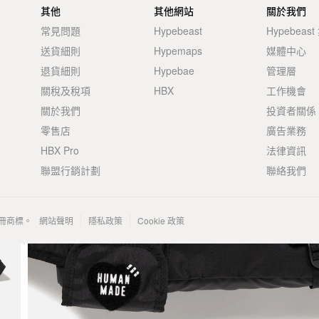
其他
其他網站
關於我們
常見問題
Hypebeast
Hypebeas
送貨細則
Hypemaps
媒體中心
退貨細則
Hypebae
管理層
關稅及稅項
HBX
工作機會
關於我們
投資者關係
零售店
廣告業務
HBX Pro
法律資訊
聯盟行銷計劃
聯絡我們
 的註冊商標。
網站聲明
隱私政策
Cookie 政策