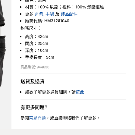
材質：100% 尼龍；裡料：100% 聚酯纖維
更多
背包
,
手袋
及
飾品配件
廠商代碼: HM31GD040
約略尺寸：
高度：42cm
闊度：25cm
深度：10cm
手挽長度：3cm
貨品編號: 944636
送貨及退貨
如欲了解更多送貨細則，請
按此
有更多問題?
參閱
常見問題
，或直接聯絡我們了解更多。