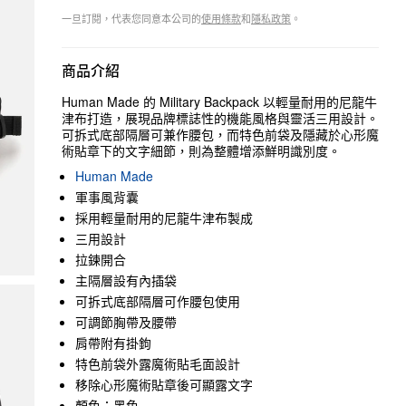
一旦訂閱，代表您同意本公司的
使用條款
和
隱私政策
。
商品介紹
Human Made 的 Military Backpack 以輕量耐用的尼龍牛
津布打造，展現品牌標誌性的機能風格與靈活三用設計。
可拆式底部隔層可兼作腰包，而特色前袋及隱藏於心形魔
術貼章下的文字細節，則為整體增添鮮明識別度。
Human Made
軍事風背囊
採用輕量耐用的尼龍牛津布製成
三用設計
拉鍊開合
主隔層設有內插袋
可拆式底部隔層可作腰包使用
可調節胸帶及腰帶
肩帶附有掛鉤
特色前袋外露魔術貼毛面設計
移除心形魔術貼章後可顯露文字
顏色：黑色