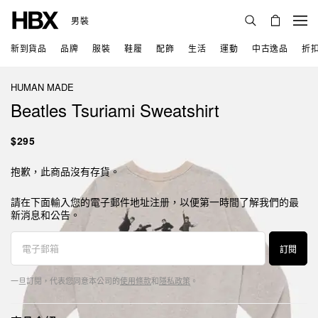
男裝
新到貨品
品牌
服裝
鞋履
配飾
生活
運動
中古逸品
折
HUMAN MADE
Beatles Tsuriami Sweatshirt
$295
抱歉，此商品沒有存貨。
請在下面輸入您的電子郵件地址注册，以便第一時間了解我們的最
新消息和公告。
訂閱
一旦訂閱，代表您同意本公司的
使用條款
和
隱私政策
。