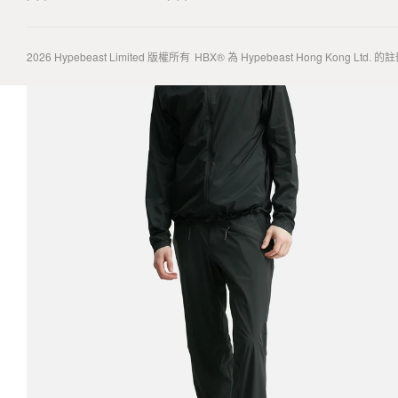
2026
Hypebeast Limited
版權所有
HBX® 為 Hypebeast Hong Kong Ltd.