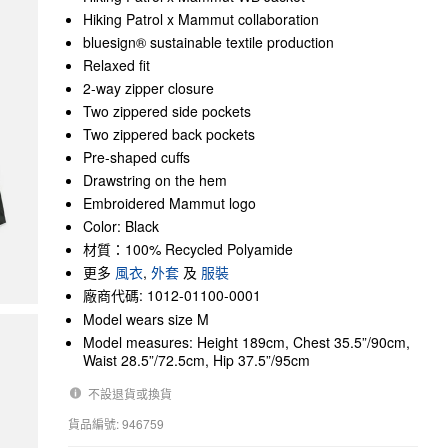
Hiking Patrol x Mammut collaboration
bluesign® sustainable textile production
Relaxed fit
2-way zipper closure
Two zippered side pockets
Two zippered back pockets
Pre-shaped cuffs
Drawstring on the hem
Embroidered Mammut logo
Color: Black
材質：100% Recycled Polyamide
更多
風衣
,
外套
及
服裝
廠商代碼: 1012-01100-0001
Model wears size M
Model measures: Height 189cm, Chest 35.5”/90cm,
Waist 28.5”/72.5cm, Hip 37.5”/95cm
不設退貨或換貨
貨品編號: 946759