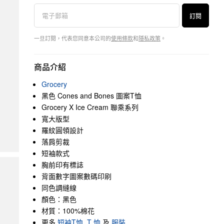
訂閱
一旦訂閱，代表您同意本公司的
使用條款
和
隱私政策
。
商品介紹
Grocery
黑色 Cones and Bones 圖案T恤
Grocery X Ice Cream 聯乘系列
寬大版型
羅紋圓領設計
落肩剪裁
短袖款式
胸前印有標誌
背面數字圖案數碼印刷
同色調縫線
顏色：黑色
材質：100%棉花
更多
短袖T恤
,
T 恤
及
服裝