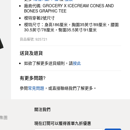
廠商代碼: GROCERY X ICECREAM CONES AND
BONES GRAPHIC TEE
模特穿著2號尺寸
模特尺寸：身高186厘米，胸圍35英寸/89厘米，腰圍
30.5英寸/78厘米，臀圍35.5英寸/91厘米
貨品編號: 925721
送貨及退貨
如欲了解更多送貨細則，請
按此
有更多問題?
參閱
常見問題
，或直接聯絡我們了解更多。
關注我們
t 集團
現在訂閱可以獲得首單九折優惠